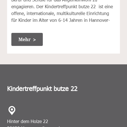
engagieren. Der Kindertreffpunkt butze 22 ist eine
offene, internationale, multikulturelle Einrichtung
für Kinder im Alter von 6-14 Jahren in Hannover-
Bemerode. Unsere mehrfach ausgezeichnete
Einrichtung steht unter dem Motto „Ich bin wertvoll.
Mehr
Du auch.“ Wir
Kindertreffpunkt butze 22
Hinter dem Holze 22