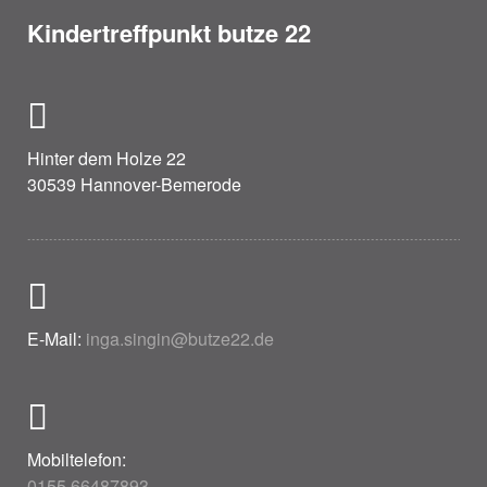
Kindertreffpunkt butze 22
Hinter dem Holze 22
30539 Hannover-Bemerode
E-Mail:
inga.singin@butze22.de
Mobiltelefon:
0155.66487893